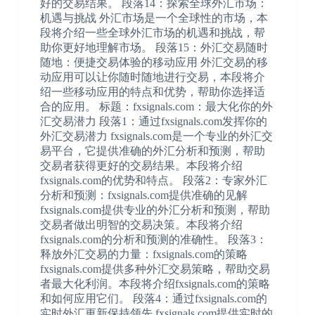
好的交易结果。 段落14：探索全球外汇市场：
机遇与挑战 外汇市场是一个全球性的市场，本
段将介绍一些全球外汇市场的机遇和挑战，帮
助你更好地理解市场。 段落15：外汇交易随时
随地：便捷交易体验的移动应用 外汇交易的移
动应用可以让你随时随地进行交易，本段将介
绍一些移动应用的特点和优势，帮助你选择适
合的应用。 标题：fxsignals.com：最大化你的外
汇交易潜力 段落1：通过fxsignals.com发挥你的
外汇交易潜力 fxsignals.com是一个专业的外汇交
易平台，它提供准确的外汇分析和预测，帮助
交易者获得更好的交易结果。本段将介绍
fxsignals.com的优势和特点。 段落2：专家外汇
分析和预测：fxsignals.com提供准确的见解
fxsignals.com提供专业的外汇分析和预测，帮助
交易者做出明智的交易决策。本段将介绍
fxsignals.com的分析和预测的准确性。 段落3：
释放外汇交易的力量：fxsignals.com的策略
fxsignals.com提供多种外汇交易策略，帮助交易
者最大化利润。本段将介绍fxsignals.com的策略
和如何应用它们。 段落4：通过fxsignals.com的
实时外汇更新保持领先 fxsignals.com提供实时的