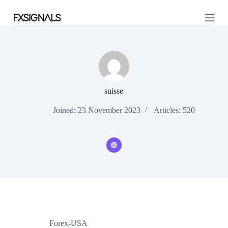
S
k
i
p
t
o
c
o
n
suisse
t
e
n
Joined: 23 November 2023
Articles: 520
t
Forex-USA